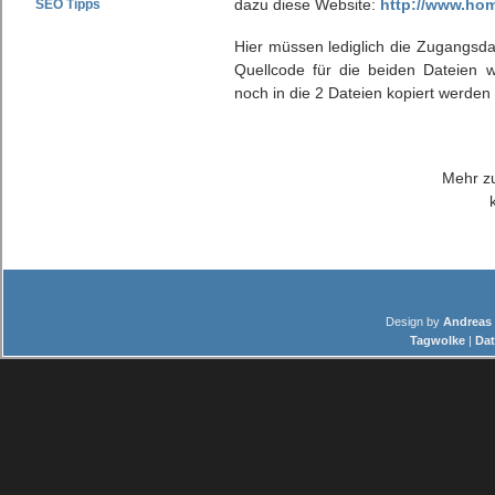
dazu diese Website:
http://www.ho
SEO Tipps
Hier müssen lediglich die Zugangsd
Quellcode für die beiden Dateien w
noch in die 2 Dateien kopiert werden u
Mehr z
Design by
Andreas 
Tagwolke
|
Dat