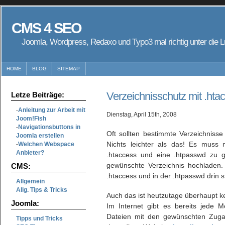
CMS 4 SEO
Joomla, Wordpress, Redaxo und Typo3 mal richtig unter d
HOME
BLOG
SITEMAP
Verzeichnisschutz mit .ht
Letze Beiträge:
Anleitung zur Arbeit mit
-
Dienstag, April 15th, 2008
Joom!Fish
Navigationsbuttons in
-
Oft sollten bestimmte Verzeichniss
Joomla erstellen
Nichts leichter als das! Es muss
Welchen Webspace
-
Anbieter?
.htaccess und eine .htpasswd zu 
gewünschte Verzeichnis hochladen.
CMS:
.htaccess und in der .htpasswd drin 
Allgemein
Allg. Tips & Tricks
Auch das ist heutzutage überhaupt k
Joomla:
Im Internet gibt es bereits jede 
Dateien mit den gewünschten Zugan
Tipps und Tricks